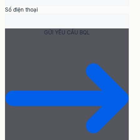
Số điện thoại
GỬI YÊU CẦU BQL