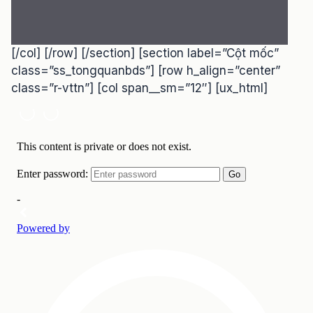
[/col] [/row] [/section] [section label=”Cột mốc”
class=”ss_tongquanbds”] [row h_align=”center”
class=”r-vttn”] [col span__sm=”12″] [ux_html]