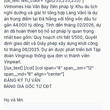
[ux_text text_color=”rgb(255,255,255)”]
Vinhomes Hải Vân Bay (tên pháp lý: Khu du lịch
nghỉ dưỡng và giải trí tổng hợp Làng Vân) là dự
án trọng điểm tại Đà Nẵng với tổng vốn đầu tư
gần 44.000 tỷ đồng. Tính đến tháng 02/2026, dự
án đã hoàn thiện bộ hồ sơ pháp lý quan trọng
nhất bao gồm: Quy hoạch chi tiết 1/500, Quyết
định giao đất và Giấy phép xây dựng khởi công
từ tháng 06/2025. Dự án được phát triển bởi Tập
đoàn Vingroup thông qua đơn vị thành viên
Vinpearl.
[/ux_text] [/col] [col span=”4″ span__sm=”12″
span__md=”8″ align=”center”]
ĐĂNG KÝ TƯ VẤN
BẢNG GIÁ GỐC TỪ CĐT
Họ và tên