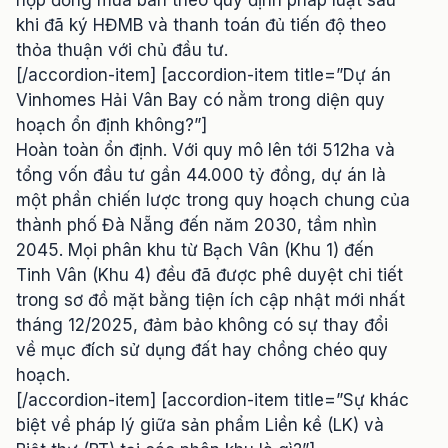
khi đã ký HĐMB và thanh toán đủ tiến độ theo
thỏa thuận với chủ đầu tư.
[/accordion-item] [accordion-item title=”Dự án
Vinhomes Hải Vân Bay có nằm trong diện quy
hoạch ổn định không?”]
Hoàn toàn ổn định. Với quy mô lên tới 512ha và
tổng vốn đầu tư gần 44.000 tỷ đồng, dự án là
một phần chiến lược trong quy hoạch chung của
thành phố Đà Nẵng đến năm 2030, tầm nhìn
2045. Mọi phân khu từ Bạch Vân (Khu 1) đến
Tinh Vân (Khu 4) đều đã được phê duyệt chi tiết
trong sơ đồ mặt bằng tiện ích cập nhật mới nhất
tháng 12/2025, đảm bảo không có sự thay đổi
về mục đích sử dụng đất hay chồng chéo quy
hoạch.
[/accordion-item] [accordion-item title=”Sự khác
biệt về pháp lý giữa sản phẩm Liền kề (LK) và