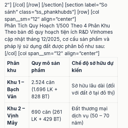
2″] [/col] [/row] [/section] [section label=”So
sánh” class=”ss_phankhubds”] [row] [col
span__sm=”12″ align=”center”]
Phân Tích Quy Hoạch 1/500 Theo 4 Phân Khu
Theo bản đồ quy hoạch tiện ích R&D Vinhomes
cập nhật tháng 12/2025, cơ cấu sản phẩm và
pháp lý sử dụng đất được phân bổ như sau:
[/col] [col span__sm=”12″ align=”center”]
Phân
Quy mô sản
Chế độ sở hữu dự
khu
phẩm
kiến
Khu 1 –
2.524 căn
Sở hữu lâu dài (đối
Bạch
(1.696 LK +
với đất ở tại đô thị)
Vân
828 BT)
Khu 2 –
Đất thương mại
690 căn (261
Vịnh
dịch vụ (50 – 70
LK + 429 BT)
Mây
năm)