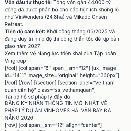
Vốn đầu tư thực tế:
Tổng vốn gần 44.000 tỷ
đồng đã được phân bổ cho các tiện ích khổng lồ
như VinWonders (24,8ha) và Mikado Onsen
Retreat.
Tiến độ cam kết:
Khởi công tháng 06/2025 và
đang duy trì nhịp độ thi công thần tốc để kịp bàn
giao năm 2027.
Xem thêm về
Năng lực triển khai của Tập đoàn
Vingroup
[/col] [col span=”6″ span__sm=”12″] [ux_image
id=”1411″ image_size=”original” height=”360px”]
[/col] [/row] [/section] [section label=”Vé tham
quan căn hộ” class=”ss_vethamquan”]
Tải bộ hồ sơ pháp lý đầy đủ
ĐĂNG KÝ NHẬN THÔNG TIN MỚI NHẤT VỀ
PHÁP LÝ DỰ ÁN VINHOMES HẢI VÂN BAY ĐÀ
NẴNG 2026
[row] [col span__sm=”12″ align=”center”]