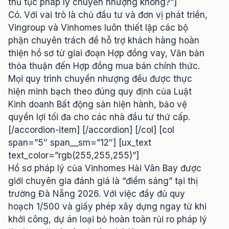
thủ tục pháp lý chuyển nhượng không?”]
Có. Với vai trò là chủ đầu tư và đơn vị phát triển,
Vingroup và Vinhomes luôn thiết lập các bộ
phận chuyên trách để hỗ trợ khách hàng hoàn
thiện hồ sơ từ giai đoạn Hợp đồng vay, Văn bản
thỏa thuận đến Hợp đồng mua bán chính thức.
Mọi quy trình chuyển nhượng đều được thực
hiện minh bạch theo đúng quy định của Luật
Kinh doanh Bất động sản hiện hành, bảo vệ
quyền lợi tối đa cho các nhà đầu tư thứ cấp.
[/accordion-item] [/accordion] [/col] [col
span=”5″ span__sm=”12″] [ux_text
text_color=”rgb(255,255,255)”]
Hồ sơ pháp lý của Vinhomes Hải Vân Bay được
giới chuyên gia đánh giá là “điểm sáng” tại thị
trường Đà Nẵng 2026. Với việc đầy đủ quy
hoạch 1/500 và giấy phép xây dựng ngay từ khi
khởi công, dự án loại bỏ hoàn toàn rủi ro pháp lý