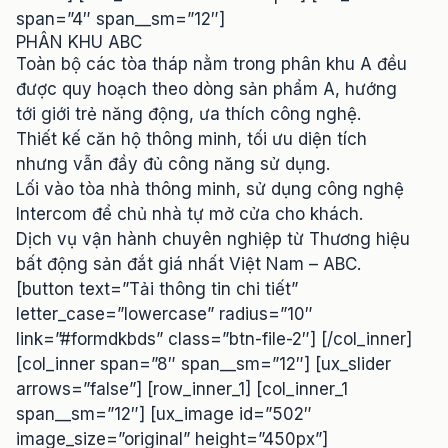
span=”4″ span__sm=”12″]
PHÂN KHU ABC
Toàn bộ các tòa tháp nằm trong phân khu A đều
được quy hoạch theo dòng sản phẩm A, hướng
tới giới trẻ năng động, ưa thích công nghệ.
Thiết kế căn hộ thông minh, tối ưu diện tích
nhưng vẫn đầy đủ công năng sử dụng.
Lối vào tòa nhà thông minh, sử dụng công nghệ
Intercom để chủ nhà tự mở cửa cho khách.
Dịch vụ vận hành chuyên nghiệp từ Thương hiệu
bất động sản đắt giá nhất Việt Nam – ABC.
[button text=”Tải thông tin chi tiết”
letter_case=”lowercase” radius=”10″
link=”#formdkbds” class=”btn-file-2″] [/col_inner]
[col_inner span=”8″ span__sm=”12″] [ux_slider
arrows=”false”] [row_inner_1] [col_inner_1
span__sm=”12″] [ux_image id=”502″
image_size=”original” height=”450px”]