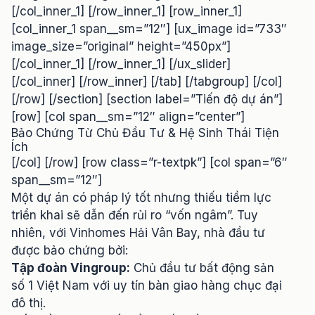
[/col_inner_1] [/row_inner_1] [row_inner_1]
[col_inner_1 span__sm=”12″] [ux_image id=”733″
image_size=”original” height=”450px”]
[/col_inner_1] [/row_inner_1] [/ux_slider]
[/col_inner] [/row_inner] [/tab] [/tabgroup] [/col]
[/row] [/section] [section label=”Tiến độ dự án”]
[row] [col span__sm=”12″ align=”center”]
Bảo Chứng Từ Chủ Đầu Tư & Hệ Sinh Thái Tiện
Ích
[/col] [/row] [row class=”r-textpk”] [col span=”6″
span__sm=”12″]
Một dự án có pháp lý tốt nhưng thiếu tiềm lực
triển khai sẽ dẫn đến rủi ro “vốn ngâm”. Tuy
nhiên, với Vinhomes Hải Vân Bay, nhà đầu tư
được bảo chứng bởi:
Tập đoàn Vingroup:
Chủ đầu tư bất động sản
số 1 Việt Nam với uy tín bàn giao hàng chục đại
đô thị.