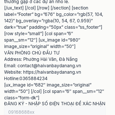
thường gặp ở các dự án nhỏ lẻ.
[/ux_text] [/col] [/row] [/section] [section
label=”Footer” bg=”676″ bg_color=”rgb(57, 104,
142)” bg_overlay=”rgba(10, 54, 67, 0.959)”
dark=”true” padding=”50px” class=”ss_footer”]
[row style=”small”] [col span=”6″
span__sm=”12″] [ux_image id=”980″
image_size=”original” width=”50″]
VĂN PHÒNG CHỦ ĐẦU TƯ
Address: Phường Hải Vân, Đà Nẵng
Email:
contact@haivanbaydanang.vn
Website: https://haivanbaydanang.vn
Hotline:0365884234
[ux_image id=”682″ image_size=”original”
width=”50″] [/col] [col span=”6″ span__sm=”12″
class=”form-dk”]
ĐĂNG KÝ - NHẬP SỐ ĐIỆN THOẠI ĐỂ XÁC NHẬN