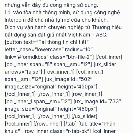
nhưng vẫn đầy đủ công năng sử dụng.
Lối vào tòa nhà thông minh, sử dụng công nghệ
Intercom để chủ nhà tự mở cửa cho khách.
Dịch vụ vận hành chuyên nghiệp từ Thương hiệu
bất động sản đắt giá nhất Việt Nam – ABC.
[button text=”Tải thông tin chi tiết”
letter_case=”lowercase” radius=”10″
link=”#formdkbds” class=”btn-file-2″] [/col_inner]
[col_inner span=”8″ span__sm=”12″] [ux_slider
arrows=”false”] [row_inner_1] [col_inner_1
span__sm=”12″] [ux_image id=”502″
image_size=”original” height=”450px”]
[/col_inner_1] [/row_inner_1] [row_inner_1]
[col_inner_1 span__sm=”12″] [ux_image id=”733″
image_size=”original” height=”450px”]
[/col_inner_1] [/row_inner_1] [/ux_slider]
[/col_inner] [/row_inner] [/tab] [tab title=”Phân
khu c”] [row_inner class=”r-tab-pk”] [col_inner