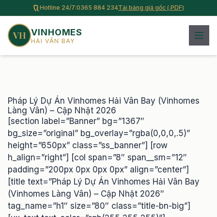
Hotline 24/7:
0365 884 234
Tải bảng giá gốc (.PDF)
VINHOMES
VH
HẢI VÂN BAY
Pháp Lý Dự Án Vinhomes Hải Vân Bay (Vinhomes
Làng Vân) – Cập Nhật 2026
[section label=”Banner” bg=”1367″
bg_size=”original” bg_overlay=”rgba(0,0,0,.5)”
height=”650px” class=”ss_banner”] [row
h_align=”right”] [col span=”8″ span__sm=”12″
padding=”200px 0px 0px 0px” align=”center”]
[title text=”Pháp Lý Dự Án Vinhomes Hải Vân Bay
(Vinhomes Làng Vân) – Cập Nhật 2026″
tag_name=”h1″ size=”80″ class=”title-bn-big”]