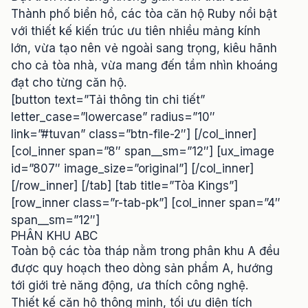
Thành phố biển hồ, các tòa căn hộ Ruby nổi bật
với thiết kế kiến trúc ưu tiên nhiều mảng kính
lớn, vừa tạo nên vẻ ngoài sang trọng, kiêu hãnh
cho cả tòa nhà, vừa mang đến tầm nhìn khoáng
đạt cho từng căn hộ.
[button text=”Tải thông tin chi tiết”
letter_case=”lowercase” radius=”10″
link=”#tuvan” class=”btn-file-2″] [/col_inner]
[col_inner span=”8″ span__sm=”12″] [ux_image
id=”807″ image_size=”original”] [/col_inner]
[/row_inner] [/tab] [tab title=”Tòa Kings”]
[row_inner class=”r-tab-pk”] [col_inner span=”4″
span__sm=”12″]
PHÂN KHU ABC
Toàn bộ các tòa tháp nằm trong phân khu A đều
được quy hoạch theo dòng sản phẩm A, hướng
tới giới trẻ năng động, ưa thích công nghệ.
Thiết kế căn hộ thông minh, tối ưu diện tích