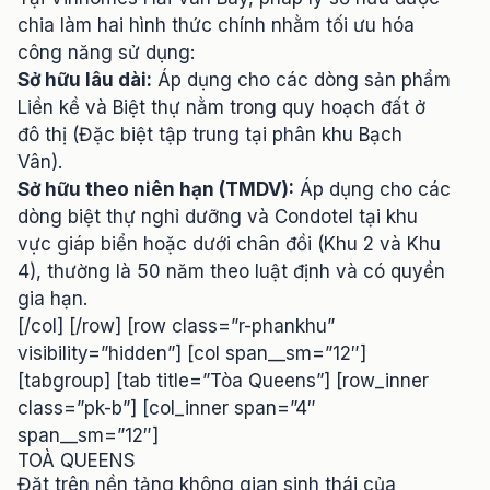
chia làm hai hình thức chính nhằm tối ưu hóa
công năng sử dụng:
Sở hữu lâu dài:
Áp dụng cho các dòng sản phẩm
Liền kề và Biệt thự nằm trong quy hoạch đất ở
đô thị (Đặc biệt tập trung tại phân khu Bạch
Vân).
Sở hữu theo niên hạn (TMDV):
Áp dụng cho các
dòng biệt thự nghỉ dưỡng và Condotel tại khu
vực giáp biển hoặc dưới chân đồi (Khu 2 và Khu
4), thường là 50 năm theo luật định và có quyền
gia hạn.
[/col] [/row] [row class=”r-phankhu”
visibility=”hidden”] [col span__sm=”12″]
[tabgroup] [tab title=”Tòa Queens”] [row_inner
class=”pk-b”] [col_inner span=”4″
span__sm=”12″]
TOÀ QUEENS
Đặt trên nền tảng không gian sinh thái của