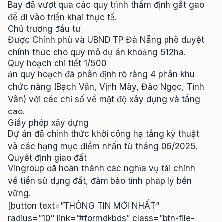
Bay đã vượt qua các quy trình thẩm định gắt gao
để đi vào triển khai thực tế.
Chủ trương đầu tư
Được Chính phủ và UBND TP Đà Nẵng phê duyệt
chính thức cho quy mô dự án khoảng 512ha.
Quy hoạch chi tiết 1/500
ản quy hoạch đã phân định rõ ràng 4 phân khu
chức năng (Bạch Vân, Vịnh Mây, Đảo Ngọc, Tinh
Vân) với các chỉ số về mật độ xây dựng và tầng
cao.
Giấy phép xây dựng
Dự án đã chính thức khởi công hạ tầng kỹ thuật
và các hạng mục điểm nhấn từ tháng 06/2025.
Quyết định giao đất
Vingroup đã hoàn thành các nghĩa vụ tài chính
về tiền sử dụng đất, đảm bảo tính pháp lý bền
vững.
[button text=”THÔNG TIN MỚI NHẤT”
radius=”10″ link=”#formdkbds” class=”btn-file-