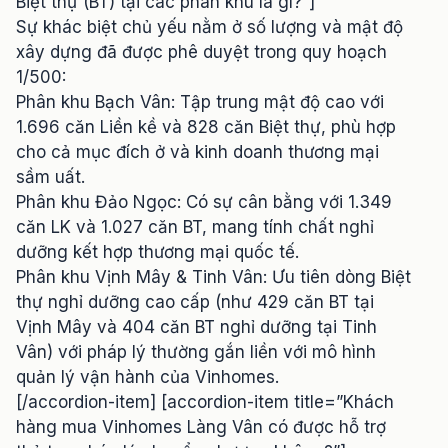
Biệt thự (BT) tại các phân khu là gì?”]
Sự khác biệt chủ yếu nằm ở số lượng và mật độ
xây dựng đã được phê duyệt trong quy hoạch
1/500:
Phân khu Bạch Vân: Tập trung mật độ cao với
1.696 căn Liền kề và 828 căn Biệt thự, phù hợp
cho cả mục đích ở và kinh doanh thương mại
sầm uất.
Phân khu Đảo Ngọc: Có sự cân bằng với 1.349
căn LK và 1.027 căn BT, mang tính chất nghỉ
dưỡng kết hợp thương mại quốc tế.
Phân khu Vịnh Mây & Tinh Vân: Ưu tiên dòng Biệt
thự nghỉ dưỡng cao cấp (như 429 căn BT tại
Vịnh Mây và 404 căn BT nghỉ dưỡng tại Tinh
Vân) với pháp lý thường gắn liền với mô hình
quản lý vận hành của Vinhomes.
[/accordion-item] [accordion-item title=”Khách
hàng mua Vinhomes Làng Vân có được hỗ trợ