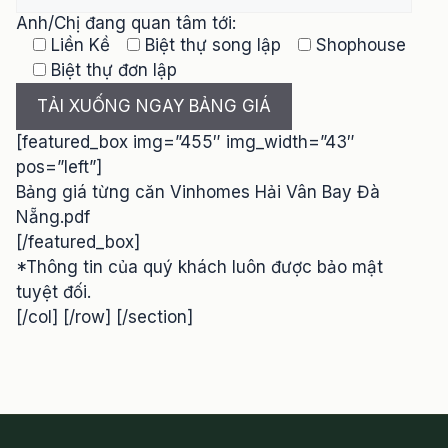
Anh/Chị đang quan tâm tới:
Liền Kề
Biệt thự song lập
Shophouse
Biệt thự đơn lập
[featured_box img=”455″ img_width=”43″
pos=”left”]
Bảng giá từng căn Vinhomes Hải Vân Bay Đà
Nẵng.pdf
[/featured_box]
*Thông tin của quý khách luôn được bảo mật
tuyệt đối.
[/col] [/row] [/section]