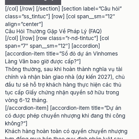
[/col] [/row] [/section] [section label=”Câu hỏi”
class=”ss_tintuc”] [row] [col span__sm=”12″
align=”center”]
Câu Hỏi Thường Gặp Về Pháp Lý (FAQ)
[/col] [/row] [row class=”r-nd-tintuc”] [col
span=”7″ span__sm=”12″] [accordion]
[accordion-item title=”Sổ đỏ dự án Vinhomes
Làng Vân bao giờ được cấp?”]
Thông thường, sau khi hoàn thành nghĩa vụ tài
chính và nhận bàn giao nhà (dự kiến 2027), chủ
đầu tư sẽ hỗ trợ khách hàng thực hiện các thủ
tục cấp Giấy chứng nhận quyền sở hữu trong
vòng 6-12 tháng.
[/accordion-item] [accordion-item title=”Dự án
có được phép chuyển nhượng khi đang thi công
không?”]
Khách hàng hoàn toàn có quyền chuyển nhượng
hợp đồng mua bán theo quy định pháp luật sau