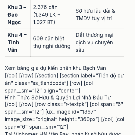
Khu 3 –
2.376 căn
Sở hữu lâu dài &
Đảo
(1.349 LK +
TMDV tùy vị trí
Ngọc
1.027 BT)
Khu 4 –
Đất thương mại
609 căn biệt
Tinh
dịch vụ chuyên
thự nghỉ dưỡng
Vân
sâu
Xem bảng giá dự kiến phân khu Bạch Vân
[/col] [/row] [/section] [section label=”Tiến độ dự
án” class=”ss_tiendobds”] [row] [col
span__sm=”12″ align=”center”]
Hình Thức Sở Hữu & Quyền Lợi Nhà Đầu Tư
[/col] [/row] [row class=”r-textpk”] [col span=”6″
span__sm=”12″] [ux_image id=”1367″
image_size=”original” height=”360px”] [/col] [col
span=”6″ span__sm=”12″]
Tại Vinhomes Hải Vân Bay, pháp lý sở hữu được