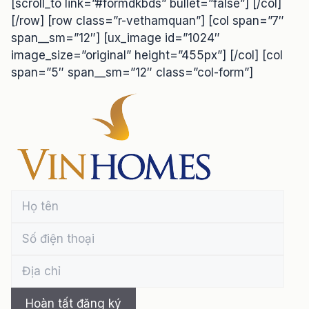
[scroll_to link=”#formdkbds” bullet=”false”] [/col]
[/row] [row class=”r-vethamquan”] [col span=”7″
span__sm=”12″] [ux_image id=”1024″
image_size=”original” height=”455px”] [/col] [col
span=”5″ span__sm=”12″ class=”col-form”]