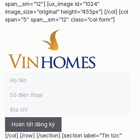
span__sm=”12″] [ux_image id=”1024″
image_size=”original” height=”455px”] [/col] [col
span=”5″ span__sm=”12″ class=”col-form”]
[/col] [/row] [/section] [section label=”Tin tức”