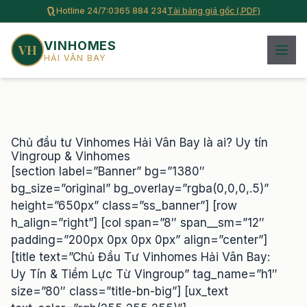
Hotline 24/7:
0365 884 234
Tải bảng giá gốc (.PDF)
VINHOMES
VH
HẢI VÂN BAY
Chủ đầu tư Vinhomes Hải Vân Bay là ai? Uy tín
Vingroup & Vinhomes
[section label=”Banner” bg=”1380″
bg_size=”original” bg_overlay=”rgba(0,0,0,.5)”
height=”650px” class=”ss_banner”] [row
h_align=”right”] [col span=”8″ span__sm=”12″
padding=”200px 0px 0px 0px” align=”center”]
[title text=”Chủ Đầu Tư Vinhomes Hải Vân Bay:
Uy Tín & Tiềm Lực Từ Vingroup” tag_name=”h1″
size=”80″ class=”title-bn-big”] [ux_text