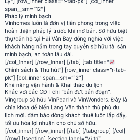
Lý”] [row_inner class=”r-tab-pk”] [col_inner
span__sm=”12″]
Pháp lý minh bạch
Vinhomes luôn là đơn vị tiên phong trong việc
hoàn thiện pháp lý trước khi mở bán. Sở hữu biệt
thự/căn hộ tại Hải Vân Bay đồng nghĩa với việc
khách hàng nắm trong tay quyền sở hữu tài sản
minh bạch, an toàn lâu dài.
[/col_inner] [/row_inner] [/tab] [tab title=”
Chính sách & Thu hút”] [row_inner class=”r-tab-
pk”] [col_inner span__sm=”12″]
Khả năng vận hành & Khai thác du lịch
Khác với các CĐT chỉ “bán đứt bán đoạn”,
Vingroup sở hữu VinPearl và VinWonders. Đây là
chìa khóa để biến Làng Vân thành thủ phủ du
lịch mới, đảm bảo dòng khách thuê luôn lấp đầy,
tối ưu hóa lợi nhuận cho chủ sở hữu.
[/col_inner] [/row_inner] [/tab] [/tabgroup] [/col]
[/row] [/section] [section label=”Vị trí”