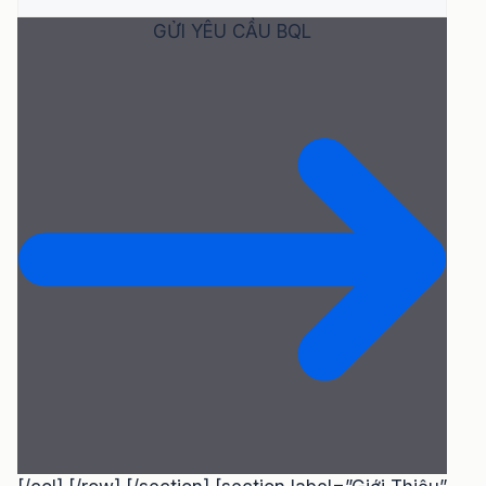
GỬI YÊU CẦU BQL