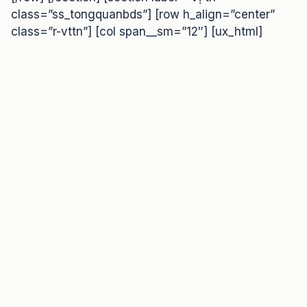
class=”ss_tongquanbds”] [row h_align=”center”
class=”r-vttn”] [col span__sm=”12″] [ux_html]