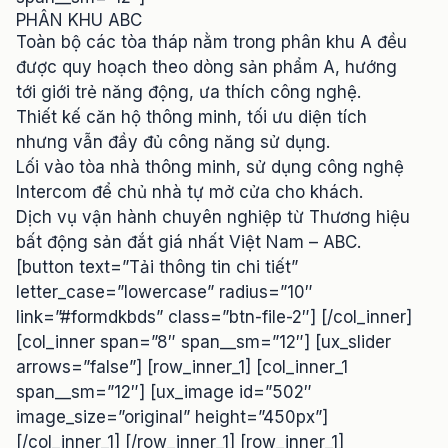
PHÂN KHU ABC
Toàn bộ các tòa tháp nằm trong phân khu A đều
được quy hoạch theo dòng sản phẩm A, hướng
tới giới trẻ năng động, ưa thích công nghệ.
Thiết kế căn hộ thông minh, tối ưu diện tích
nhưng vẫn đầy đủ công năng sử dụng.
Lối vào tòa nhà thông minh, sử dụng công nghệ
Intercom để chủ nhà tự mở cửa cho khách.
Dịch vụ vận hành chuyên nghiệp từ Thương hiệu
bất động sản đắt giá nhất Việt Nam – ABC.
[button text=”Tải thông tin chi tiết”
letter_case=”lowercase” radius=”10″
link=”#formdkbds” class=”btn-file-2″] [/col_inner]
[col_inner span=”8″ span__sm=”12″] [ux_slider
arrows=”false”] [row_inner_1] [col_inner_1
span__sm=”12″] [ux_image id=”502″
image_size=”original” height=”450px”]
[/col_inner_1] [/row_inner_1] [row_inner_1]