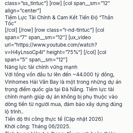
class=”ss_tintuc”] [row] [col span__sm=”12″
align=”center”]
Tiềm Lực Tài Chính & Cam Kết Tiến Độ “Thần
Tốc”
[/col] [/row] [row class=”r-nd-tintuc”] [col
span=”7″ span__sm=”12″] [ux_video
url=”https://www.youtube.com/watch?
v=H4yLnsoCp4I” height=”75%”] [/col] [col
span=”5″ span__sm=”12″]
Năng lực tài chính vững mạnh
Với tổng vốn đầu tư lên đến ~44.000 tỷ đồng,
Vinhomes Hải Vân Bay là một trong những dự án
trọng điểm quốc gia tại Đà Nẵng. Tiềm lực tài
chính mạnh giúp dự án không bị phụ thuộc vào
dòng tiền từ người mua, đảm bảo xây dựng đúng
lộ trình..
Tiến độ thi công thực tế (Cập nhật 2026)
Khởi công: Tháng 06/2025.