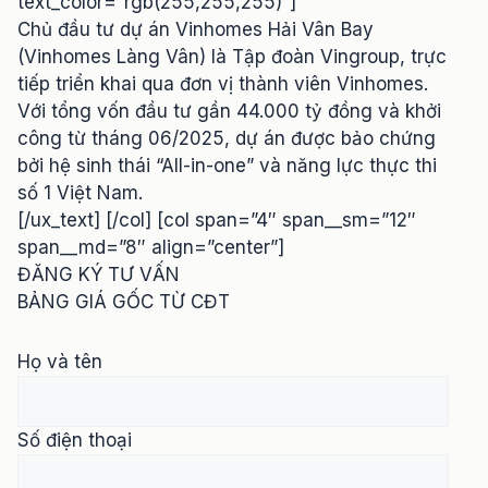
text_color=”rgb(255,255,255)”]
Chủ đầu tư dự án Vinhomes Hải Vân Bay
(Vinhomes Làng Vân) là Tập đoàn Vingroup, trực
tiếp triển khai qua đơn vị thành viên Vinhomes.
Với tổng vốn đầu tư gần 44.000 tỷ đồng và khởi
công từ tháng 06/2025, dự án được bảo chứng
bởi hệ sinh thái “All-in-one” và năng lực thực thi
số 1 Việt Nam.
[/ux_text] [/col] [col span=”4″ span__sm=”12″
span__md=”8″ align=”center”]
ĐĂNG KÝ TƯ VẤN
BẢNG GIÁ GỐC TỪ CĐT
Họ và tên
Số điện thoại