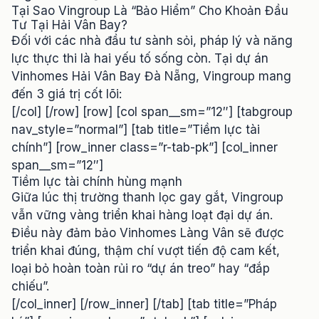
Tại Sao Vingroup Là “Bảo Hiểm” Cho Khoản Đầu
Tư Tại Hải Vân Bay?
Đối với các nhà đầu tư sành sỏi, pháp lý và năng
lực thực thi là hai yếu tố sống còn. Tại dự án
Vinhomes Hải Vân Bay Đà Nẵng
, Vingroup mang
đến 3 giá trị cốt lõi:
[/col] [/row] [row] [col span__sm=”12″] [tabgroup
nav_style=”normal”] [tab title=”Tiềm lực tài
chính”] [row_inner class=”r-tab-pk”] [col_inner
span__sm=”12″]
Tiềm lực tài chính hùng mạnh
Giữa lúc thị trường thanh lọc gay gắt, Vingroup
vẫn vững vàng triển khai hàng loạt đại dự án.
Điều này đảm bảo Vinhomes Làng Vân sẽ được
triển khai đúng, thậm chí vượt tiến độ cam kết,
loại bỏ hoàn toàn rủi ro “dự án treo” hay “đắp
chiếu”.
[/col_inner] [/row_inner] [/tab] [tab title=”Pháp