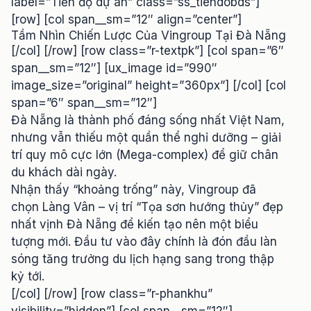
label=”Tiến độ dự án” class=”ss_tiendobds”]
[row] [col span__sm=”12″ align=”center”]
Tầm Nhìn Chiến Lược Của Vingroup Tại Đà Nẵng
[/col] [/row] [row class=”r-textpk”] [col span=”6″
span__sm=”12″] [ux_image id=”990″
image_size=”original” height=”360px”] [/col] [col
span=”6″ span__sm=”12″]
Đà Nẵng là thành phố đáng sống nhất Việt Nam,
nhưng vẫn thiếu một quần thể nghỉ dưỡng – giải
trí quy mô cực lớn (Mega-complex) để giữ chân
du khách dài ngày.
Nhận thấy “khoảng trống” này,
Vingroup
đã
chọn Làng Vân – vị trí “Tọa sơn hướng thủy” đẹp
nhất vịnh Đà Nẵng để kiến tạo nên một biểu
tượng mới. Đầu tư vào đây chính là đón đầu làn
sóng tăng trưởng du lịch hạng sang trong thập
kỷ tới.
[/col] [/row] [row class=”r-phankhu”