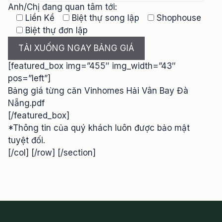
Anh/Chị đang quan tâm tới:
Liền Kề
Biệt thự song lập
Shophouse
Biệt thự đơn lập
[featured_box img=”455″ img_width=”43″
pos=”left”]
Bảng giá từng căn Vinhomes Hải Vân Bay Đà
Nẵng.pdf
[/featured_box]
*Thông tin của quý khách luôn được bảo mật
tuyệt đối.
[/col] [/row] [/section]