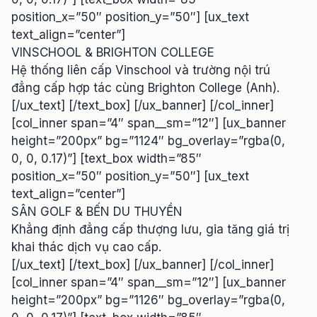
position_x=”50″ position_y=”50″] [ux_text
text_align=”center”]
VINSCHOOL & BRIGHTON COLLEGE
Hệ thống liên cấp Vinschool và trường nội trú
đẳng cấp hợp tác cùng Brighton College (Anh).
[/ux_text] [/text_box] [/ux_banner] [/col_inner]
[col_inner span=”4″ span__sm=”12″] [ux_banner
height=”200px” bg=”1124″ bg_overlay=”rgba(0,
0, 0, 0.17)”] [text_box width=”85″
position_x=”50″ position_y=”50″] [ux_text
text_align=”center”]
SÂN GOLF & BẾN DU THUYỀN
Khẳng định đẳng cấp thượng lưu, gia tăng giá trị
khai thác dịch vụ cao cấp.
[/ux_text] [/text_box] [/ux_banner] [/col_inner]
[col_inner span=”4″ span__sm=”12″] [ux_banner
height=”200px” bg=”1126″ bg_overlay=”rgba(0,