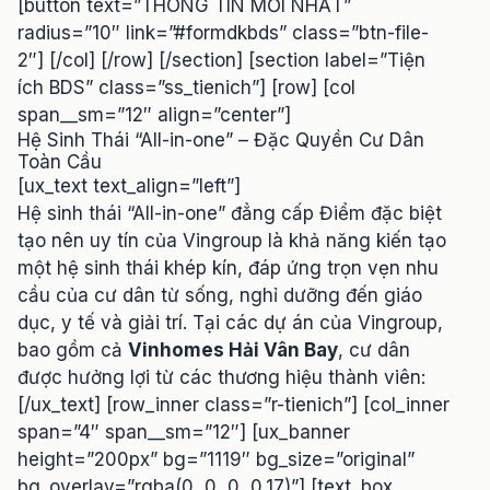
[button text=”THÔNG TIN MỚI NHẤT”
radius=”10″ link=”#formdkbds” class=”btn-file-
2″] [/col] [/row] [/section] [section label=”Tiện
ích BDS” class=”ss_tienich”] [row] [col
span__sm=”12″ align=”center”]
Hệ Sinh Thái “All-in-one” – Đặc Quyền Cư Dân
Toàn Cầu
[ux_text text_align=”left”]
Hệ sinh thái “All-in-one” đẳng cấp Điểm đặc biệt
tạo nên uy tín của Vingroup là khả năng kiến tạo
một hệ sinh thái khép kín, đáp ứng trọn vẹn nhu
cầu của cư dân từ sống, nghỉ dưỡng đến giáo
dục, y tế và giải trí. Tại các dự án của Vingroup,
bao gồm cả
Vinhomes Hải Vân Bay
, cư dân
được hưởng lợi từ các thương hiệu thành viên:
[/ux_text] [row_inner class=”r-tienich”] [col_inner
span=”4″ span__sm=”12″] [ux_banner
height=”200px” bg=”1119″ bg_size=”original”
bg_overlay=”rgba(0, 0, 0, 0.17)”] [text_box