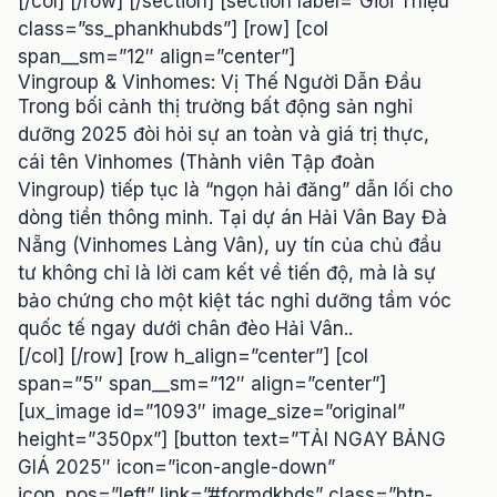
[/col] [/row] [/section] [section label=”Giới Thiệu”
class=”ss_phankhubds”] [row] [col
span__sm=”12″ align=”center”]
Vingroup & Vinhomes: Vị Thế Người Dẫn Đầu
Trong bối cảnh thị trường bất động sản nghỉ
dưỡng 2025 đòi hỏi sự an toàn và giá trị thực,
cái tên Vinhomes (Thành viên Tập đoàn
Vingroup) tiếp tục là “ngọn hải đăng” dẫn lối cho
dòng tiền thông minh. Tại dự án Hải Vân Bay Đà
Nẵng (Vinhomes Làng Vân), uy tín của chủ đầu
tư không chỉ là lời cam kết về tiến độ, mà là sự
bảo chứng cho một kiệt tác nghỉ dưỡng tầm vóc
quốc tế ngay dưới chân đèo Hải Vân..
[/col] [/row] [row h_align=”center”] [col
span=”5″ span__sm=”12″ align=”center”]
[ux_image id=”1093″ image_size=”original”
height=”350px”] [button text=”TẢI NGAY BẢNG
GIÁ 2025″ icon=”icon-angle-down”
icon_pos=”left” link=”#formdkbds” class=”btn-