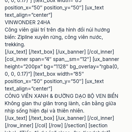
0, 0, 0.17)”] [text_box width=”85″
position_x=”50″ position_y=”50″] [ux_text
text_align=”center”]
VINWONDER 24HA
Công viên giải trí trên địa hình đồi núi hướng
biển: Zipline xuyên rừng, công viên nước,
trekking.
[/ux_text] [/text_box] [/ux_banner] [/col_inner]
[col_inner span=”4″ span__sm=”12″] [ux_banner
height=”200px” bg=”1128″ bg_overlay=”rgba(0,
0, 0, 0.17)”] [text_box width=”85″
position_x=”50″ position_y=”50″] [ux_text
text_align=”center”]
CÔNG VIÊN XANH & ĐƯỜNG DẠO BỘ VEN BIỂN
Không gian thư giãn trong lành, cân bằng giữa
nhịp sống hiện đại và thiên nhiên.
[/ux_text] [/text_box] [/ux_banner] [/col_inner]
[/row_inner] [/col] [/row] [/section] [section