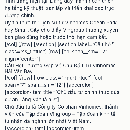
Tình trạng hiện tại: Đang đẩy mạnh hoàn thiện
hạ tầng kỹ thuật, san lấp và triển khai các trục
đường chính.
Uy tín thực thi: Lịch sử từ Vinhomes Ocean Park
hay Smart City cho thấy Vingroup thường xuyên
bàn giao đúng hoặc trước thời hạn cam kết.
[/col] [/row] [/section] [section label=”Câu hỏi”
class=”ss_tintuc”] [row] [col span__sm=”12″
align=”center”]
Câu Hỏi Thường Gặp Về Chủ Đầu Tư Vinhomes
Hải Vân Bay
[/col] [/row] [row class=”r-nd-tintuc”] [col
span=”7″ span__sm=”12″] [accordion]
[accordion-item title=”Chủ đầu tư chính thức của
dự án Làng Vân là ai?”]
Chủ đầu tư là Công ty Cổ phần Vinhomes, thành
viên của Tập đoàn Vingroup – Tập đoàn kinh tế
tư nhân đa ngành lớn nhất Việt Nam.
[/accordion-item] [accordion-item