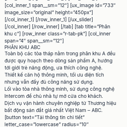
[col_inner_1 span__sm=”12″] [ux_image id=”733″
image_size=”original” height=”450px”]
[/col_inner_1] [/row_inner_1] [/ux_slider]
[/col_inner] [/row_inner] [/tab] [tab title=”Phân
khu c”] [row_inner class=”r-tab-pk”] [col_inner
span=”4″ span__sm=”12″]
PHÂN KHU ABC
Toàn bộ các tòa tháp nằm trong phân khu A đều
được quy hoạch theo dòng sản phẩm A, hướng
tới giới trẻ năng động, ưa thích công nghệ.
Thiết kế căn hộ thông minh, tối ưu diện tích
nhưng vẫn đầy đủ công năng sử dụng.
Lối vào tòa nhà thông minh, sử dụng công nghệ
Intercom để chủ nhà tự mở cửa cho khách.
Dịch vụ vận hành chuyên nghiệp từ Thương hiệu
bất động sản đắt giá nhất Việt Nam – ABC.
[button text=”Tải thông tin chi tiết”
letter_case=”lowercase” radius=”10″