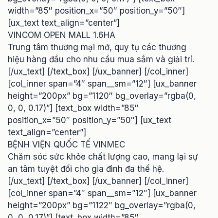
width=”85″ position_x=”50″ position_y=”50″]
[ux_text text_align=”center”]
VINCOM OPEN MALL 1.6HA
Trung tâm thương mại mở, quy tụ các thương
hiệu hàng đầu cho nhu cầu mua sắm và giải trí.
[/ux_text] [/text_box] [/ux_banner] [/col_inner]
[col_inner span=”4″ span__sm=”12″] [ux_banner
height=”200px” bg=”1120″ bg_overlay=”rgba(0,
0, 0, 0.17)”] [text_box width=”85″
position_x=”50″ position_y=”50″] [ux_text
text_align=”center”]
BỆNH VIỆN QUỐC TẾ VINMEC
Chăm sóc sức khỏe chất lượng cao, mang lại sự
an tâm tuyệt đối cho gia đình đa thế hệ.
[/ux_text] [/text_box] [/ux_banner] [/col_inner]
[col_inner span=”4″ span__sm=”12″] [ux_banner
height=”200px” bg=”1122″ bg_overlay=”rgba(0,
0, 0, 0.17)”] [text_box width=”85″