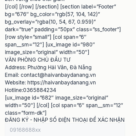
[/col] [/row] [/section] [section label=”Footer”
bg=”676″ bg_color=”rgb(57, 104, 142)”
bg_overlay=”rgba(10, 54, 67, 0.959)”
dark=”true” padding=”50px” class=”ss_footer”]
[row style=”small”] [col span=”6″
span__sm=”12″] [ux_image id=”980″
image_size=”original” width=”50″]
VĂN PHÒNG CHỦ ĐẦU TƯ
Address: Phường Hải Vân, Đà Nẵng
Email:
contact@haivanbaydanang.vn
Website: https://haivanbaydanang.vn
Hotline:0365884234
[ux_image id=”682″ image_size=”original”
width=”50″] [/col] [col span=”6″ span__sm=”12″
class=”form-dk”]
ĐĂNG KÝ - NHẬP SỐ ĐIỆN THOẠI ĐỂ XÁC NHẬN