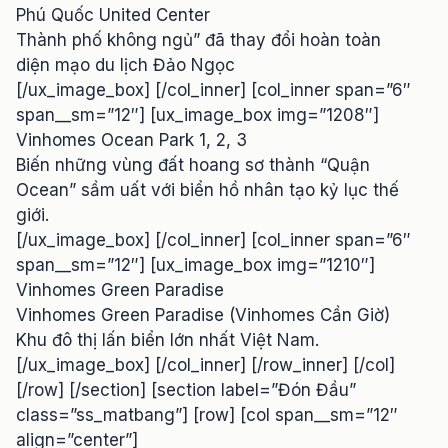
Phú Quốc United Center
Thành phố không ngủ” đã thay đổi hoàn toàn
diện mạo du lịch Đảo Ngọc
[/ux_image_box] [/col_inner] [col_inner span=”6″
span__sm=”12″] [ux_image_box img=”1208″]
Vinhomes Ocean Park 1, 2, 3
Biến những vùng đất hoang sơ thành “Quận
Ocean” sầm uất với biển hồ nhân tạo kỷ lục thế
giới.
[/ux_image_box] [/col_inner] [col_inner span=”6″
span__sm=”12″] [ux_image_box img=”1210″]
Vinhomes Green Paradise
Vinhomes Green Paradise (Vinhomes Cần Giờ)
Khu đô thị lấn biển lớn nhất Việt Nam.
[/ux_image_box] [/col_inner] [/row_inner] [/col]
[/row] [/section] [section label=”Đón Đầu”
class=”ss_matbang”] [row] [col span__sm=”12″
align=”center”]