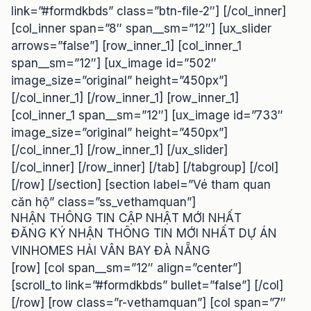
link=”#formdkbds” class=”btn-file-2″] [/col_inner]
[col_inner span=”8″ span__sm=”12″] [ux_slider
arrows=”false”] [row_inner_1] [col_inner_1
span__sm=”12″] [ux_image id=”502″
image_size=”original” height=”450px”]
[/col_inner_1] [/row_inner_1] [row_inner_1]
[col_inner_1 span__sm=”12″] [ux_image id=”733″
image_size=”original” height=”450px”]
[/col_inner_1] [/row_inner_1] [/ux_slider]
[/col_inner] [/row_inner] [/tab] [/tabgroup] [/col]
[/row] [/section] [section label=”Vé tham quan
căn hộ” class=”ss_vethamquan”]
NHẬN THÔNG TIN CẬP NHẬT MỚI NHẤT
ĐĂNG KÝ NHẬN THÔNG TIN MỚI NHẤT DỰ ÁN
VINHOMES HẢI VÂN BAY ĐÀ NẴNG
[row] [col span__sm=”12″ align=”center”]
[scroll_to link=”#formdkbds” bullet=”false”] [/col]
[/row] [row class=”r-vethamquan”] [col span=”7″