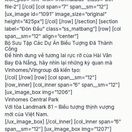
file-2″] [/col] [col span=”7″ span__sm=”12″]
[ux_image id=”1091″ image_size=”original”
height=”425px”] [/col] [/row] [/section] [section
label=”Đón Đầu” class=”ss_matbang”] [row] [col
span__sm=”12″ align=”center”]
Bộ Sưu Tập Các Dự Án Biểu Tượng Đã Thành
Công
Để hình dung về tương lai rực rỡ của Hải Vân
Bay Đà Nẵng, hãy nhìn lại những kỳ quan mà
Vinhomes/Vingroup đã kiến tạo:
[/col] [/row] [row] [col span__sm=”12″]
[row_inner] [col_inner span=”6″ span__sm=”12″]
[ux_image_box img=”1206″]
Vinhomes Central Park
Với tòa Landmark 81 – Biểu tượng thịnh vượng
mới của Việt Nam.
[/ux_image_box] [/col_inner] [col_inner span=”6″
span__sm=”12″] [ux_image_box img=”1207″]