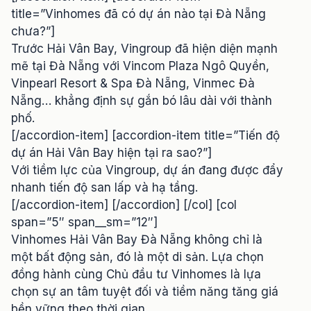
title=”Vinhomes đã có dự án nào tại Đà Nẵng
chưa?”]
Trước Hải Vân Bay, Vingroup đã hiện diện mạnh
mẽ tại Đà Nẵng với Vincom Plaza Ngô Quyền,
Vinpearl Resort & Spa Đà Nẵng, Vinmec Đà
Nẵng… khẳng định sự gắn bó lâu dài với thành
phố.
[/accordion-item] [accordion-item title=”Tiến độ
dự án Hải Vân Bay hiện tại ra sao?”]
Với tiềm lực của Vingroup, dự án đang được đẩy
nhanh tiến độ san lấp và hạ tầng.
[/accordion-item] [/accordion] [/col] [col
span=”5″ span__sm=”12″]
Vinhomes Hải Vân Bay Đà Nẵng không chỉ là
một bất động sản, đó là một di sản. Lựa chọn
đồng hành cùng Chủ đầu tư Vinhomes là lựa
chọn sự an tâm tuyệt đối và tiềm năng tăng giá
bền vững theo thời gian.