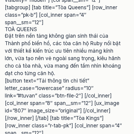
visibility=”hidden”] [col span__sm=”12″]
[tabgroup] [tab title=”Tòa Queens”] [row_inner
class=”pk-b”] [col_inner span=”4″
span__sm=”12″]
TOÀ QUEENS
Đặt trên nền tảng không gian sinh thái của
Thành phố biển hồ, các tòa căn hộ Ruby nổi bật
với thiết kế kiến trúc ưu tiên nhiều mảng kính
lớn, vừa tạo nên vẻ ngoài sang trọng, kiêu hãnh
cho cả tòa nhà, vừa mang đến tầm nhìn khoáng
đạt cho từng căn hộ.
[button text=”Tải thông tin chi tiết”
letter_case=”lowercase” radius=”10″
link=”#tuvan” class=”btn-file-2″] [/col_inner]
[col_inner span=”8″ span__sm=”12″] [ux_image
id=”807″ image_size=”original”] [/col_inner]
[/row_inner] [/tab] [tab title=”Tòa Kings”]
[row_inner class=”r-tab-pk”] [col_inner span=”4″
span__sm=”12″]