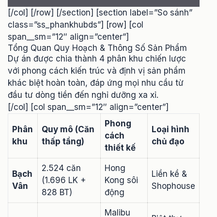
[/col] [/row] [/section] [section label=”So sánh”
class=”ss_phankhubds”] [row] [col
span__sm=”12″ align=”center”]
Tổng Quan Quy Hoạch & Thông Số Sản Phẩm
Dự án được chia thành 4 phân khu chiến lược
với phong cách kiến trúc và định vị sản phẩm
khác biệt hoàn toàn, đáp ứng mọi nhu cầu từ
đầu tư dòng tiền đến nghỉ dưỡng xa xỉ.
[/col] [col span__sm=”12″ align=”center”]
Phong
Phân
Quy mô (Căn
Loại hình
cách
khu
thấp tầng)
chủ đạo
thiết kế
2.524 căn
Hong
Bạch
Liền kề &
(1.696 LK +
Kong sôi
Vân
Shophouse
828 BT)
động
Malibu