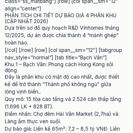
class=”ss_matbang”] [row] [col span__sm=”12″
align=”center”]
PHÂN TÍCH CHI TIẾT DỰ BÁO GIÁ 4 PHÂN KHU
(CẬP NHẬT 2026)
Dựa trên sơ đồ quy hoạch R&D Vinhomes tháng
12/2025, dự án được chia thành 4 “mảnh ghép”
hoàn hảo.
[/col] [/row] [row] [col span__sm=”12″] [tabgroup
nav_style=”normal”] [tab title=”Bạch Vân”]
Khu 1 – Bạch Vân: Phong cách Hong Kong sôi
động
Đây là phân khu có mật độ cao nhất, được thiết
kế để trở thành “Thành phố không ngủ” giữa
lòng vịnh biển..
Quy mô: 15 tòa cao tầng và 2.524 căn thấp tầng
(1.696 LK + 828 BT).
Điểm nhấn: Chợ đêm Hải Vân Market (2,7ha) và
Làng ẩm thực ven suối.
Dự báo giá: Liền kề 65m²: 7,2 – 8,5 tỷ VNĐ. Liền