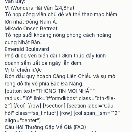
Vân Bay:
VinWonders Hải Vân (24,8ha)
Tổ hợp công viên chủ đề và thể thao mạo hiểm
lớn nhất Đông Nam Á.
Mikado Onsen Retreat
Tổ hợp suối khoáng nóng phong cách hoàng
cung Nhật Bản.
Emerald Boulevard
Phố đi bộ ven biển dài 1,3km thúc đẩy kinh
doanh sầm uất cả ngày lẫn đêm.
Vị trí chiến lược
Đón đầu quy hoạch Cảng Liên Chiểu và sự mở
rộng đô thị về phía Bắc Đà Nẵng.
[button text=”THÔNG TIN MỚI NHẤT”
radius=”10″ link=”#formdkbds” class=”btn-file-
2″] [/col] [/row] [/section] [section label=”Câu
hỏi” class=”ss_tintuc”] [row] [col span__sm=”12″
align=”center”]
Câu Hỏi Thường Gặp Về Giá (FAQ)