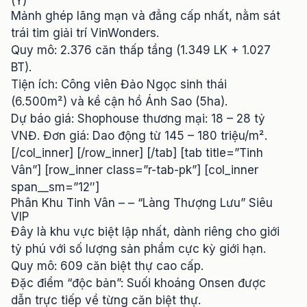
(Ý)
Mảnh ghép lãng mạn và đẳng cấp nhất, nằm sát
trái tim giải trí VinWonders.
Quy mô: 2.376 căn thấp tầng (1.349 LK + 1.027
BT).
Tiện ích: Công viên Đảo Ngọc sinh thái
(6.500m²) và kề cận hồ Ánh Sao (5ha).
Dự báo giá: Shophouse thương mại: 18 – 28 tỷ
VNĐ. Đơn giá: Dao động từ 145 – 180 triệu/m².
[/col_inner] [/row_inner] [/tab] [tab title=”Tinh
Vân”] [row_inner class=”r-tab-pk”] [col_inner
span__sm=”12″]
Phân Khu Tinh Vân – – “Làng Thượng Lưu” Siêu
VIP
Đây là khu vực biệt lập nhất, dành riêng cho giới
tỷ phú với số lượng sản phẩm cực kỳ giới hạn.
Quy mô: 609 căn biệt thự cao cấp.
Đặc điểm “độc bản”: Suối khoáng Onsen được
dẫn trực tiếp về từng căn biệt thự.