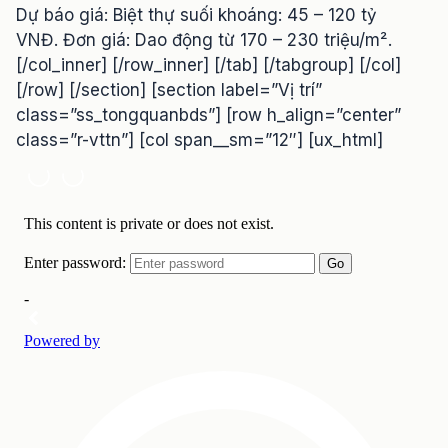
Dự báo giá: Biệt thự suối khoáng: 45 – 120 tỷ
VNĐ. Đơn giá: Dao động từ 170 – 230 triệu/m².
[/col_inner] [/row_inner] [/tab] [/tabgroup] [/col]
[/row] [/section] [section label=”Vị trí”
class=”ss_tongquanbds”] [row h_align=”center”
class=”r-vttn”] [col span__sm=”12″] [ux_html]