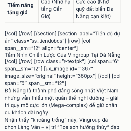
Cao (Nhờ hạ
Cực cao (Nhờ
Tiềm năng
tầng Cần
quỹ đất biển Đà
tăng giá
Giờ)
Nẵng cạn kiệt)
[/col] [/row] [/section] [section label=”Tiến độ dự
án” class=”ss_tiendobds”] [row] [col
span__sm=”12″ align=”center”]
Tầm Nhìn Chiến Lược Của Vingroup Tại Đà Nẵng
[/col] [/row] [row class=”r-textpk”] [col span=”6″
span__sm=”12″] [ux_image id=”1367″
image_size=”original” height=”360px”] [/col] [col
span=”6″ span__sm=”12″]
Đà Nẵng là thành phố đáng sống nhất Việt Nam,
nhưng vẫn thiếu một quần thể nghỉ dưỡng – giải
trí quy mô cực lớn (Mega-complex) để giữ chân
du khách dài ngày.
Nhận thấy “khoảng trống” này, Vingroup đã
chọn Làng Vân – vị trí “Tọa sơn hướng thủy” đẹp