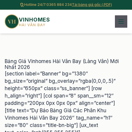
Hotline 24/7:
0365 884 234
Tải bảng giá gốc (.PDF)
VINHOMES
VH
HẢI VÂN BAY
Bảng Giá Vinhomes Hải Vân Bay (Làng Vân) Mới
Nhất 2026
[section label=”Banner” bg=”1380″
bg_size=”original” bg_overlay=”rgba(0,0,0,.5)”
height=”650px” class=”ss_banner”] [row
h_align=”right”] [col span=”8″ span__sm=”12″
padding=”200px 0px 0px 0px” align=”center”]
[title text=”Dự Báo Bảng Giá Các Phân Khu
Vinhomes Hải Vân Bay 2026″ tag_name=”h1″
size=”80″ class=”title-bn-big”] [ux_text