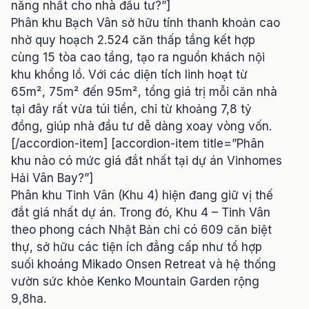
năng nhất cho nhà đầu tư?”]
Phân khu Bạch Vân sở hữu tính thanh khoản cao
nhờ quy hoạch 2.524 căn thấp tầng kết hợp
cùng 15 tòa cao tầng, tạo ra nguồn khách nội
khu khổng lồ. Với các diện tích linh hoạt từ
65m², 75m² đến 95m², tổng giá trị mỗi căn nhà
tại đây rất vừa túi tiền, chỉ từ khoảng 7,8 tỷ
đồng, giúp nhà đầu tư dễ dàng xoay vòng vốn.
[/accordion-item] [accordion-item title=”Phân
khu nào có mức giá đắt nhất tại dự án Vinhomes
Hải Vân Bay?”]
Phân khu Tinh Vân (Khu 4) hiện đang giữ vị thế
đắt giá nhất dự án. Trong đó, Khu 4 – Tinh Vân
theo phong cách Nhật Bản chỉ có 609 căn biệt
thự, sở hữu các tiện ích đẳng cấp như tổ hợp
suối khoáng Mikado Onsen Retreat và hệ thống
vườn sức khỏe Kenko Mountain Garden rộng
9,8ha.