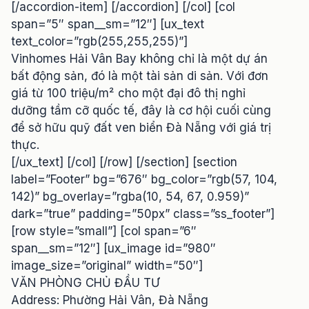
[/accordion-item] [/accordion] [/col] [col
span=”5″ span__sm=”12″] [ux_text
text_color=”rgb(255,255,255)”]
Vinhomes Hải Vân Bay không chỉ là một dự án
bất động sản, đó là một tài sản di sản. Với đơn
giá từ 100 triệu/m² cho một đại đô thị nghỉ
dưỡng tầm cỡ quốc tế, đây là cơ hội cuối cùng
để sở hữu quỹ đất ven biển Đà Nẵng với giá trị
thực.
[/ux_text] [/col] [/row] [/section] [section
label=”Footer” bg=”676″ bg_color=”rgb(57, 104,
142)” bg_overlay=”rgba(10, 54, 67, 0.959)”
dark=”true” padding=”50px” class=”ss_footer”]
[row style=”small”] [col span=”6″
span__sm=”12″] [ux_image id=”980″
image_size=”original” width=”50″]
VĂN PHÒNG CHỦ ĐẦU TƯ
Address: Phường Hải Vân, Đà Nẵng