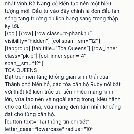
nhất vịnh Đà Nẵng để kiến tạo nên một biểu
tượng mới. Đầu tư vào đây chính là đón đầu làn
sóng tăng trưởng du lịch hạng sang trong thập
kỷ tới.
[/col] [/row] [row class=”r-phankhu”
visibility=”hidden”] [col span__sm=”12″]
[tabgroup] [tab title=”Tòa Queens”] [row_inner
class=”pk-b”] [col_inner span=”4″
span__sm=”12″]
TOÀ QUEENS
Đặt trên nền tảng không gian sinh thái của
Thành phố biển hồ, các tòa căn hộ Ruby nổi bật
với thiết kế kiến trúc ưu tiên nhiều mảng kính
lớn, vừa tạo nên vẻ ngoài sang trọng, kiêu hãnh
cho cả tòa nhà, vừa mang đến tầm nhìn khoáng
đạt cho từng căn hộ.
[button text=”Tải thông tin chi tiết”
letter_case=”lowercase” radius=”10″