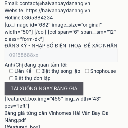
Email:
contact@haivanbaydanang.vn
Website: https://haivanbaydanang.vn
Hotline:0365884234
[ux_image id=”682″ image_size=”original”
width=”50″] [/col] [col span=”6″ span__sm=”12″
class=”form-dk”]
ĐĂNG KÝ - NHẬP SỐ ĐIỆN THOẠI ĐỂ XÁC NHẬN
Anh/Chị đang quan tâm tới:
Liền Kề
Biệt thự song lập
Shophouse
Biệt thự đơn lập
[featured_box img=”455″ img_width=”43″
pos=”left”]
Bảng giá từng căn Vinhomes Hải Vân Bay Đà
Nẵng.pdf
[/featured_box]