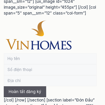
span__sm=”12″] [ux_image id=”1024″
image_size=”original” height=”455px”] [/col] [col
span=”5″ span__sm=”12″ class=”col-form”]
[/col] [/row] [/section] [section label=”Đón Đầu”