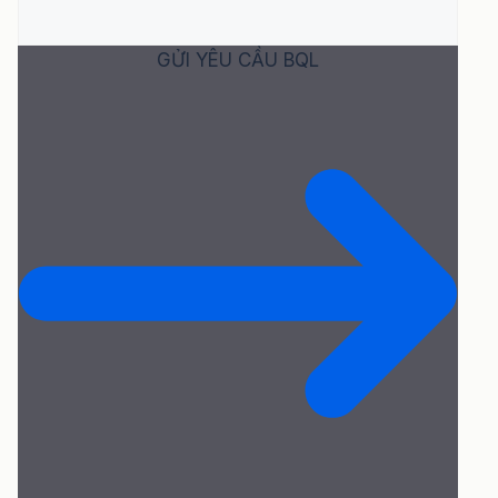
GỬI YÊU CẦU BQL