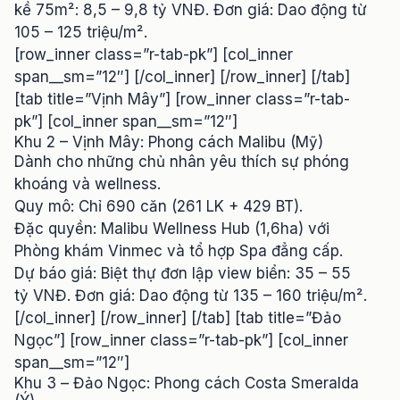
kề 75m²: 8,5 – 9,8 tỷ VNĐ. Đơn giá: Dao động từ
105 – 125 triệu/m².
[row_inner class=”r-tab-pk”] [col_inner
span__sm=”12″] [/col_inner] [/row_inner] [/tab]
[tab title=”Vịnh Mây”] [row_inner class=”r-tab-
pk”] [col_inner span__sm=”12″]
Khu 2 – Vịnh Mây: Phong cách Malibu (Mỹ)
Dành cho những chủ nhân yêu thích sự phóng
khoáng và wellness.
Quy mô: Chỉ 690 căn (261 LK + 429 BT).
Đặc quyền: Malibu Wellness Hub (1,6ha) với
Phòng khám Vinmec và tổ hợp Spa đẳng cấp.
Dự báo giá: Biệt thự đơn lập view biển: 35 – 55
tỷ VNĐ. Đơn giá: Dao động từ 135 – 160 triệu/m².
[/col_inner] [/row_inner] [/tab] [tab title=”Đảo
Ngọc”] [row_inner class=”r-tab-pk”] [col_inner
span__sm=”12″]
Khu 3 – Đảo Ngọc: Phong cách Costa Smeralda