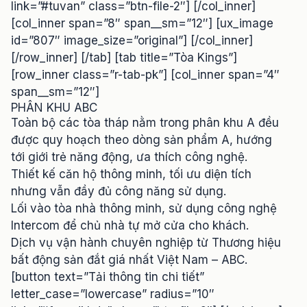
link=”#tuvan” class=”btn-file-2″] [/col_inner]
[col_inner span=”8″ span__sm=”12″] [ux_image
id=”807″ image_size=”original”] [/col_inner]
[/row_inner] [/tab] [tab title=”Tòa Kings”]
[row_inner class=”r-tab-pk”] [col_inner span=”4″
span__sm=”12″]
PHÂN KHU ABC
Toàn bộ các tòa tháp nằm trong phân khu A đều
được quy hoạch theo dòng sản phẩm A, hướng
tới giới trẻ năng động, ưa thích công nghệ.
Thiết kế căn hộ thông minh, tối ưu diện tích
nhưng vẫn đầy đủ công năng sử dụng.
Lối vào tòa nhà thông minh, sử dụng công nghệ
Intercom để chủ nhà tự mở cửa cho khách.
Dịch vụ vận hành chuyên nghiệp từ Thương hiệu
bất động sản đắt giá nhất Việt Nam – ABC.
[button text=”Tải thông tin chi tiết”
letter_case=”lowercase” radius=”10″