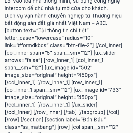
Lối vào tòa nhà thông minh, sử dụng công nghệ
Intercom để chủ nhà tự mở cửa cho khách.
Dịch vụ vận hành chuyên nghiệp từ Thương hiệu
bất động sản đắt giá nhất Việt Nam – ABC.
[button text=”Tải thông tin chi tiết”
letter_case=”lowercase” radius=”10″
link=”#formdkbds” class=”btn-file-2″] [/col_inner]
[col_inner span=”8″ span__sm=”12″] [ux_slider
arrows=”false”] [row_inner_1] [col_inner_1
span__sm=”12″] [ux_image id=”502″
image_size=”original” height=”450px”]
[/col_inner_1] [/row_inner_1] [row_inner_1]
[col_inner_1 span__sm=”12″] [ux_image id=”733″
image_size=”original” height=”450px”]
[/col_inner_1] [/row_inner_1] [/ux_slider]
[/col_inner] [/row_inner] [/tab] [/tabgroup] [/col]
[/row] [/section] [section label=”Đón Đầu”
class=”ss_matbang”] [row] [col span__sm=”12″