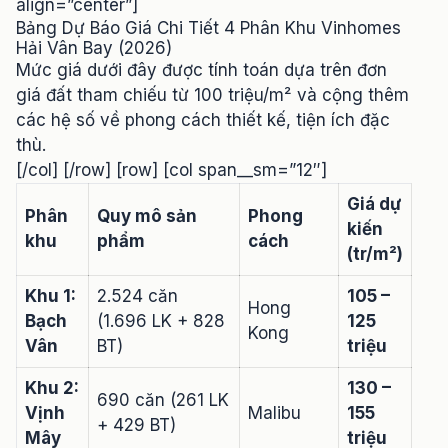
align=”center”]
Bảng Dự Báo Giá Chi Tiết 4 Phân Khu Vinhomes
Hải Vân Bay (2026)
Mức giá dưới đây được tính toán dựa trên đơn
giá đất tham chiếu từ 100 triệu/m² và cộng thêm
các hệ số về phong cách thiết kế, tiện ích đặc
thù.
[/col] [/row] [row] [col span__sm=”12″]
Giá dự
Phân
Quy mô sản
Phong
kiến
khu
phẩm
cách
(tr/m²)
Khu 1:
2.524 căn
105 –
Hong
Bạch
(1.696 LK + 828
125
Kong
Vân
BT)
triệu
Khu 2:
130 –
690 căn (261 LK
Vịnh
Malibu
155
+ 429 BT)
Mây
triệu