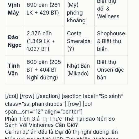
Biệt thự
Vịnh
690 căn (261
(Mỹ)
đồi &
Mây
LK + 429 BT)
phóng
Wellness
khoáng
2.376 căn
Costa
Shophouse
Đảo
(1.349 LK +
Smeralda
& Biệt thự
Ngọc
1.027 BT)
(Ý)
biển
609 căn (205
Biệt thự
Tinh
Nhật Bản
BT + 404 BT
Onsen độc
Vân
(Mikado)
Nghỉ dưỡng)
bản
[/col] [/row] [/section] [section label=”So sánh”
class=”ss_phankhubds”] [row] [col
span__sm=”12″ align=”center”]
Phân Tích Giá Trị Thực Thể: Tại Sao Nên So
Sánh Với Vinhomes Cần Giờ?
Cả hai dự án đều là Đại đô thị nghỉ dưỡng lấn