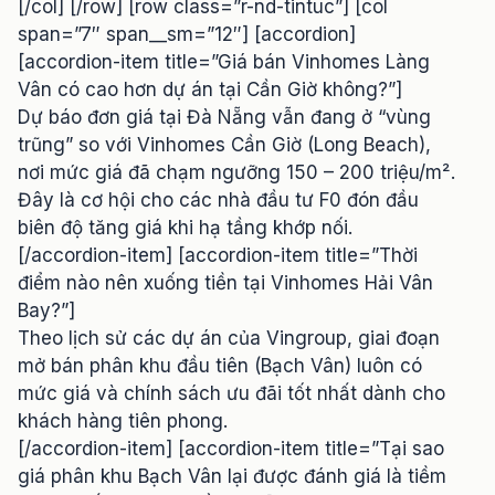
[/col] [/row] [row class=”r-nd-tintuc”] [col
span=”7″ span__sm=”12″] [accordion]
[accordion-item title=”Giá bán Vinhomes Làng
Vân có cao hơn dự án tại Cần Giờ không?”]
Dự báo đơn giá tại Đà Nẵng vẫn đang ở “vùng
trũng” so với Vinhomes Cần Giờ (Long Beach),
nơi mức giá đã chạm ngưỡng 150 – 200 triệu/m².
Đây là cơ hội cho các nhà đầu tư F0 đón đầu
biên độ tăng giá khi hạ tầng khớp nối.
[/accordion-item] [accordion-item title=”Thời
điểm nào nên xuống tiền tại Vinhomes Hải Vân
Bay?”]
Theo lịch sử các dự án của Vingroup, giai đoạn
mở bán phân khu đầu tiên (Bạch Vân) luôn có
mức giá và chính sách ưu đãi tốt nhất dành cho
khách hàng tiên phong.
[/accordion-item] [accordion-item title=”Tại sao
giá phân khu Bạch Vân lại được đánh giá là tiềm