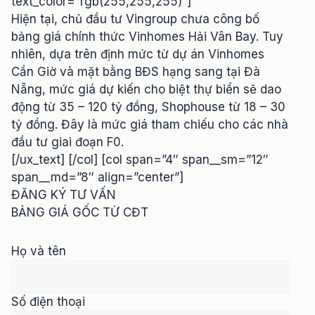
text_color=”rgb(255,255,255)”]
Hiện tại, chủ đầu tư Vingroup chưa công bố
bảng giá chính thức Vinhomes Hải Vân Bay. Tuy
nhiên, dựa trên định mức từ dự án Vinhomes
Cần Giờ và mặt bằng BĐS hạng sang tại Đà
Nẵng, mức giá dự kiến cho biệt thự biển sẽ dao
động từ 35 – 120 tỷ đồng, Shophouse từ 18 – 30
tỷ đồng. Đây là mức giá tham chiếu cho các nhà
đầu tư giai đoạn F0.
[/ux_text] [/col] [col span=”4″ span__sm=”12″
span__md=”8″ align=”center”]
ĐĂNG KÝ TƯ VẤN
BẢNG GIÁ GỐC TỪ CĐT
Họ và tên
Số điện thoại