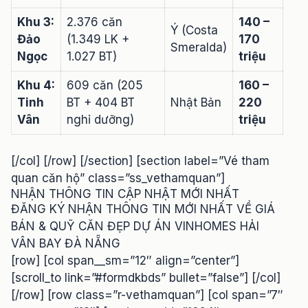
Khu 3:
2.376 căn
140 –
Ý (Costa
Đảo
(1.349 LK +
170
Smeralda)
Ngọc
1.027 BT)
triệu
Khu 4:
609 căn (205
160 –
Tinh
BT + 404 BT
Nhật Bản
220
Vân
nghỉ dưỡng)
triệu
[/col] [/row] [/section] [section label=”Vé tham
quan căn hộ” class=”ss_vethamquan”]
NHẬN THÔNG TIN CẬP NHẬT MỚI NHẤT
ĐĂNG KÝ NHẬN THÔNG TIN MỚI NHẤT VỀ GIÁ
BÁN & QUỸ CĂN ĐẸP DỰ ÁN VINHOMES HẢI
VÂN BAY ĐÀ NẴNG
[row] [col span__sm=”12″ align=”center”]
[scroll_to link=”#formdkbds” bullet=”false”] [/col]
[/row] [row class=”r-vethamquan”] [col span=”7″