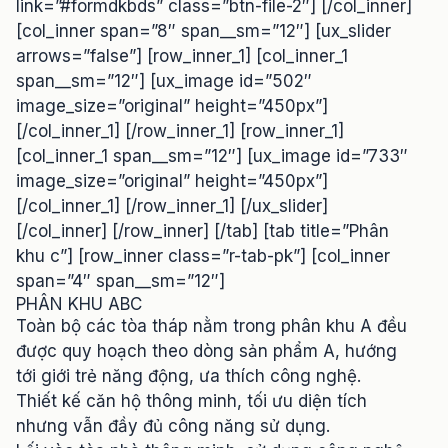
link=”#formdkbds” class=”btn-file-2″] [/col_inner]
[col_inner span=”8″ span__sm=”12″] [ux_slider
arrows=”false”] [row_inner_1] [col_inner_1
span__sm=”12″] [ux_image id=”502″
image_size=”original” height=”450px”]
[/col_inner_1] [/row_inner_1] [row_inner_1]
[col_inner_1 span__sm=”12″] [ux_image id=”733″
image_size=”original” height=”450px”]
[/col_inner_1] [/row_inner_1] [/ux_slider]
[/col_inner] [/row_inner] [/tab] [tab title=”Phân
khu c”] [row_inner class=”r-tab-pk”] [col_inner
span=”4″ span__sm=”12″]
PHÂN KHU ABC
Toàn bộ các tòa tháp nằm trong phân khu A đều
được quy hoạch theo dòng sản phẩm A, hướng
tới giới trẻ năng động, ưa thích công nghệ.
Thiết kế căn hộ thông minh, tối ưu diện tích
nhưng vẫn đầy đủ công năng sử dụng.