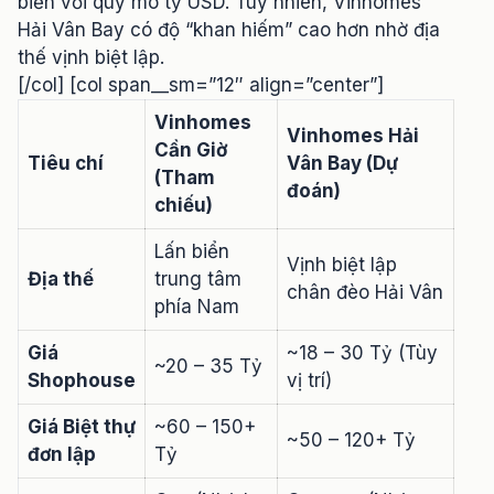
biển với quy mô tỷ USD. Tuy nhiên, Vinhomes
Hải Vân Bay có độ “khan hiếm” cao hơn nhờ địa
thế vịnh biệt lập.
[/col] [col span__sm=”12″ align=”center”]
Vinhomes
Vinhomes Hải
Cần Giờ
Tiêu chí
Vân Bay (Dự
(Tham
đoán)
chiếu)
Lấn biển
Vịnh biệt lập
Địa thế
trung tâm
chân đèo Hải Vân
phía Nam
Giá
~18 – 30 Tỷ (Tùy
~20 – 35 Tỷ
Shophouse
vị trí)
Giá Biệt thự
~60 – 150+
~50 – 120+ Tỷ
đơn lập
Tỷ