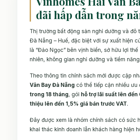
Vinhomes Hải Vân Ba
đãi hấp dẫn trong n
Thị trường bất động sản nghỉ dưỡng và đô th
Đà Nẵng – Huế, đặc biệt với sự xuất hiện 
là “Đảo Ngọc” bên vịnh biển, sở hữu lợi thế
nhiên, không gian nghỉ dưỡng và tiềm năng 
Theo thông tin chính sách mới được cập n
Vân Bay Đà Nẵng
có thể tiếp cận nhiều ưu
trong 18 tháng
, gói
hỗ trợ lãi suất lên đế
thiệu lên đến 1,5% giá bán trước VAT
.
Đây được xem là nhóm chính sách có sức hú
khai thác kinh doanh lẫn khách hàng hiện 