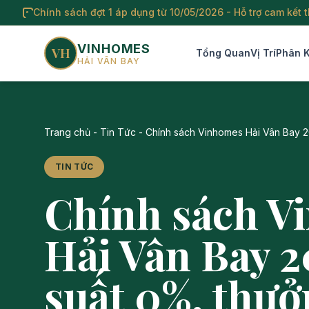
Chính sách đợt 1 áp dụng từ 10/05/2026 - Hỗ trợ cam kết 
VINHOMES
VH
Tổng Quan
Vị Trí
Phân 
HẢI VÂN BAY
Trang chủ
-
Tin Tức
-
Chính sách Vinhomes Hải Vân Bay 20
TIN TỨC
Chính sách V
Hải Vân Bay 2
suất 0%, thưở