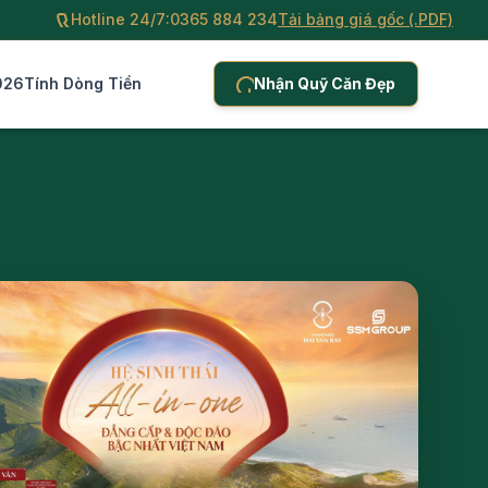
Hotline 24/7:
0365 884 234
Tải bảng giá gốc (.PDF)
026
Tính Dòng Tiền
Nhận Quỹ Căn Đẹp