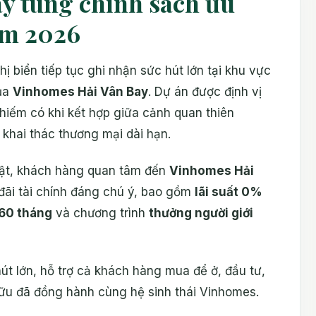
y tung chính sách ưu
ăm 2026
ị biển tiếp tục ghi nhận sức hút lớn tại khu vực
của
Vinhomes Hải Vân Bay
. Dự án được định vị
 hiếm có khi kết hợp giữa cảnh quan thiên
khai thác thương mại dài hạn.
hật, khách hàng quan tâm đến
Vinhomes Hải
 đãi tài chính đáng chú ý, bao gồm
lãi suất 0%
n 60 tháng
và chương trình
thưởng người giới
t lớn, hỗ trợ cả khách hàng mua để ở, đầu tư,
hữu đã đồng hành cùng hệ sinh thái Vinhomes.