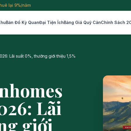
thuê lại 9%/năm
Khu
Bản Đồ Kỳ Quan
Đại Tiện Ích
Bảng Giá Quỹ Căn
Chính Sách 2
26: Lãi suất 0%, thưởng giới thiệu 1,5%
inhomes
026: Lãi
ng giới